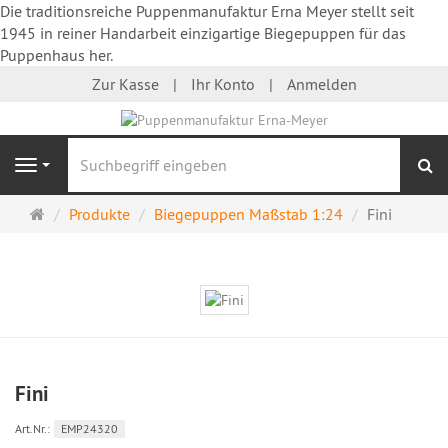
Die traditionsreiche Puppenmanufaktur Erna Meyer stellt seit
1945 in reiner Handarbeit einzigartige Biegepuppen für das
Puppenhaus her.
Zur Kasse
Ihr Konto
Anmelden
S
Navigation
Startseite
Produkte
Biegepuppen Maßstab 1:24
Fini
Fini
Art.Nr.:
EMP24320