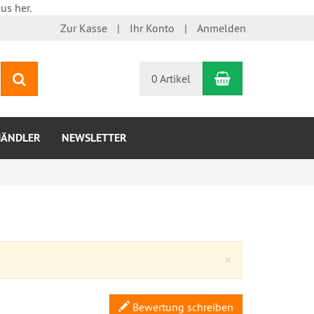
us her.
Zur Kasse
Ihr Konto
Anmelden
Warenkorb
Suchen
0 Artikel
HÄNDLER
NEWSLETTER
Close
×
Bewertung schreiben