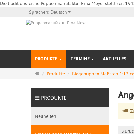
Die traditionsreiche Puppenmanufaktur Erna Meyer stellt seit 194
Sprachen:
Deutsch
PRODUKTE
TERMINE
AKTUELLES
Startseite
Produkte
Biegepuppen Maßstab 1:12 c
Ang
PRODUKTE
Zu
Neuheiten
Zurüc