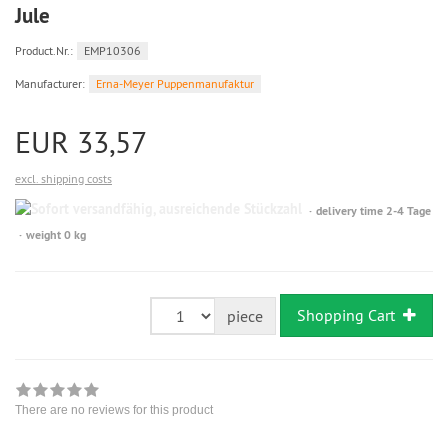
Jule
Product.Nr.:
EMP10306
Manufacturer:
Erna-Meyer Puppenmanufaktur
EUR 33,57
excl. shipping costs
Sofort
delivery time 2-4 Tage
versandfähig,
weight 0 kg
ausreichende
Stückzahl
Shopping Cart
piece
There are no reviews for this product