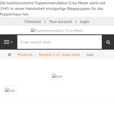
Die traditionsreiche Puppenmanufaktur Erna Meyer stellt seit
1945 in reiner Handarbeit einzigartige Biegepuppen für das
Puppenhaus her.
Checkout
Your account
Login
se
Navigation
Main
Products
flexible 1:12 scale dolls
Jule
page