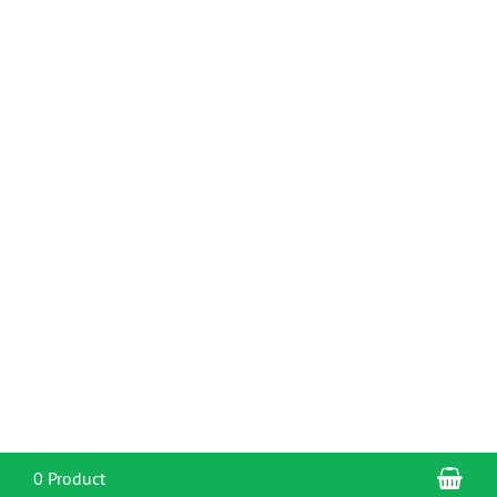
Sho
0 Product