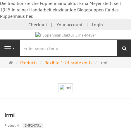
Die traditionsreiche Puppenmanufaktur Erna Meyer stellt seit
1945 in reiner Handarbeit einzigartige Biegepuppen für das
Puppenhaus her.
Checkout
Your account
Login
se
Navigation
Main
Products
flexible 1:24 scale dolls
Irmi
page
Irmi
Product.Nr.:
EMP24751